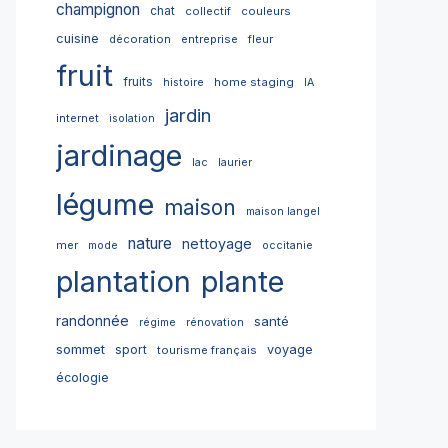
champignon
chat
collectif
couleurs
cuisine
décoration
entreprise
fleur
fruit
fruits
home staging
histoire
IA
jardin
internet
isolation
jardinage
lac
laurier
légume
maison
maison langel
nature
nettoyage
mer
mode
occitanie
plantation
plante
randonnée
santé
régime
rénovation
sommet
sport
voyage
tourisme français
écologie