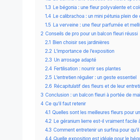
1.3
Le bégonia : une fleur polyvalente et co
1.4
Le calibrachoa : un mini pétunia plein d
1.5
La verveine : une fleur parfumée et mell
2
Conseils de pro pour un balcon fleuri réussi
2.1
Bien choisir ses jardinières
2.2
L’importance de l’exposition
2.3
Un arrosage adapté
2.4
Fertilisation : nourrir ses plantes
2.5
L’entretien régulier : un geste essentiel
2.6
Récapitulatif des fleurs et de leur entreti
3
Conclusion : un balcon fleuri à portée de ma
4
Ce qu’il faut retenir
4.1
Quelles sont les meilleures fleurs pour un
4.2
Le géranium lierre est-il vraiment facile 
4.3
Comment entretenir un surfina pour qu’il 
4.4
Quelle exposition est idéale pour le bég