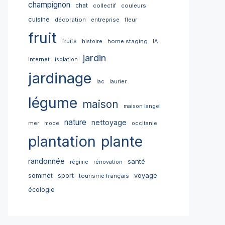
champignon
chat
collectif
couleurs
cuisine
décoration
entreprise
fleur
fruit
fruits
home staging
histoire
IA
jardin
internet
isolation
jardinage
lac
laurier
légume
maison
maison langel
nature
nettoyage
mer
mode
occitanie
plantation
plante
randonnée
santé
régime
rénovation
sommet
sport
voyage
tourisme français
écologie