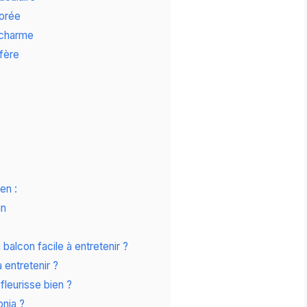
lorée
e charme
ifère
en :
in
 balcon facile à entretenir ?
à entretenir ?
fleurisse bien ?
onia ?