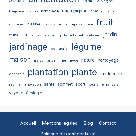
A la une
animal
auvergne
champignon
bricolage
chat
ballon
collectif
baignade
fruit
cuisine
couleurs
décoration
entreprise
fleur
jardin
fruits
home staging
internet
histoire
IA
isolation
jardinage
légume
lac
laurier
maison
nature
nettoyage
mer
maison langel
mode
plantation
plante
randonnée
occitanie
santé
sommet
sport
tourisme français
régime
rénovation
voyage
écologie
Accueil
Mentions légales
Blog
Contact
Politique de confidentialité