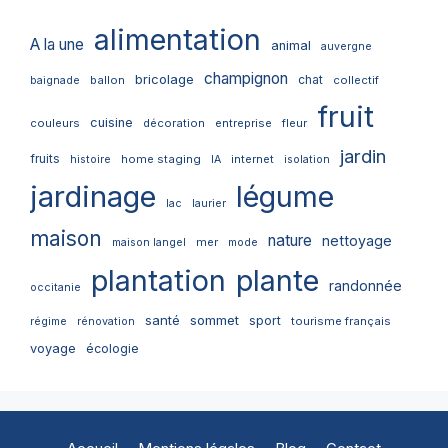
alimentation
A la une
animal
auvergne
champignon
bricolage
chat
ballon
collectif
baignade
fruit
cuisine
couleurs
décoration
entreprise
fleur
jardin
fruits
home staging
internet
histoire
IA
isolation
jardinage
légume
lac
laurier
maison
nature
nettoyage
mer
maison langel
mode
plantation
plante
randonnée
occitanie
santé
sommet
sport
tourisme français
régime
rénovation
voyage
écologie