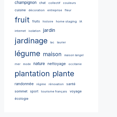
champignon
chat
collectif
couleurs
cuisine
décoration
entreprise
fleur
fruit
fruits
home staging
histoire
IA
jardin
internet
isolation
jardinage
lac
laurier
légume
maison
maison langel
nature
nettoyage
mer
mode
occitanie
plantation
plante
randonnée
santé
régime
rénovation
sommet
sport
voyage
tourisme français
écologie