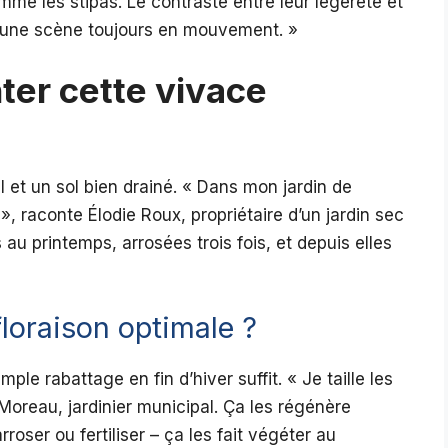
me les stipas. Le contraste entre leur légèreté et
e une scène toujours en mouvement. »
ter cette vivace
 et un sol bien drainé. « Dans mon jardin de
», raconte Élodie Roux, propriétaire d’un jardin sec
au printemps, arrosées trois fois, et depuis elles
floraison optimale ?
ple rabattage en fin d’hiver suffit. « Je taille les
oreau, jardinier municipal. Ça les régénère
roser ou fertiliser – ça les fait végéter au