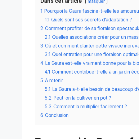
Dans cet article
masquer
1
Pourquoi la Gaura fascine-t-elle les amoureux
1.1
Quels sont ses secrets d’adaptation ?
2
Comment profiter de sa floraison spectacula
2.1
Quelles associations créer pour un massi
3
Où et comment planter cette vivace increva
3.1
Quel entretien pour une floraison optimal
4
La Gaura est-elle vraiment bonne pour la bio
4.1
Comment contribue-t-elle à un jardin éc
5
A retenir
5.1
La Gaura a-t-elle besoin de beaucoup d’
5.2
Peut-on la cultiver en pot ?
5.3
Comment la multiplier facilement ?
6
Conclusion