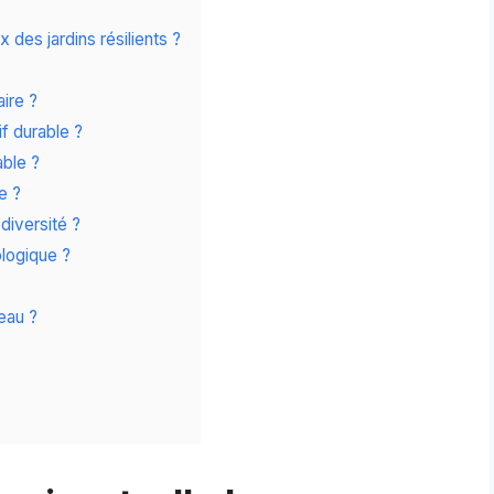
 des jardins résilients ?
ire ?
f durable ?
ble ?
e ?
diversité ?
ologique ?
eau ?