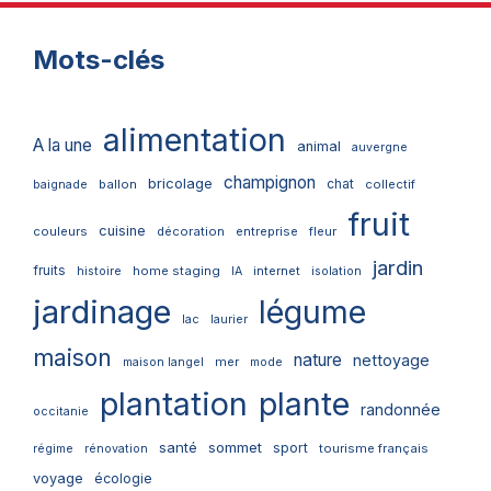
Mots-clés
alimentation
A la une
animal
auvergne
champignon
bricolage
chat
ballon
collectif
baignade
fruit
cuisine
couleurs
décoration
entreprise
fleur
jardin
fruits
home staging
internet
histoire
IA
isolation
jardinage
légume
lac
laurier
maison
nature
nettoyage
mer
maison langel
mode
plantation
plante
randonnée
occitanie
santé
sommet
sport
tourisme français
régime
rénovation
voyage
écologie