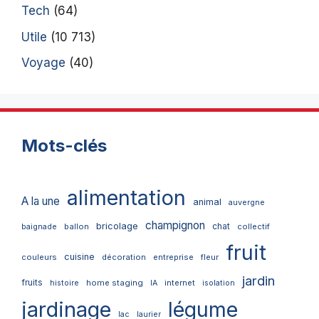
Tech
(64)
Utile
(10 713)
Voyage
(40)
Mots-clés
alimentation
A la une
animal
auvergne
champignon
bricolage
chat
ballon
collectif
baignade
fruit
cuisine
couleurs
décoration
entreprise
fleur
jardin
fruits
home staging
internet
histoire
IA
isolation
jardinage
légume
lac
laurier