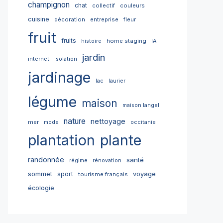
champignon
chat
collectif
couleurs
cuisine
décoration
entreprise
fleur
fruit
fruits
home staging
histoire
IA
jardin
internet
isolation
jardinage
lac
laurier
légume
maison
maison langel
nature
nettoyage
mer
mode
occitanie
plantation
plante
randonnée
santé
régime
rénovation
sommet
sport
voyage
tourisme français
écologie