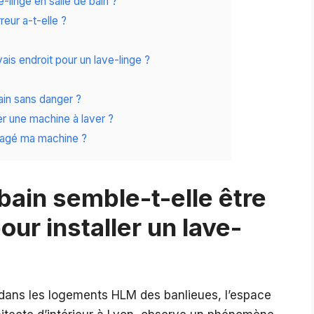
-linge en salle de bain ?
reur a-t-elle ?
vais endroit pour un lave-linge ?
ain sans danger ?
ler une machine à laver ?
magé ma machine ?
 bain semble-t-elle être
our installer un lave-
ans les logements HLM des banlieues, l’espace