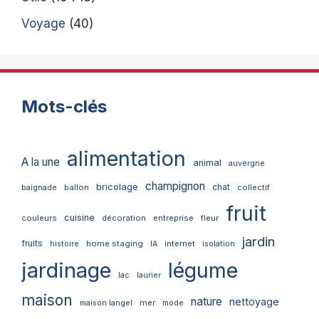
Voyage
(40)
Mots-clés
alimentation
A la une
animal
auvergne
champignon
bricolage
chat
ballon
collectif
baignade
fruit
cuisine
couleurs
décoration
entreprise
fleur
jardin
fruits
home staging
internet
histoire
IA
isolation
jardinage
légume
lac
laurier
maison
nature
nettoyage
mer
maison langel
mode