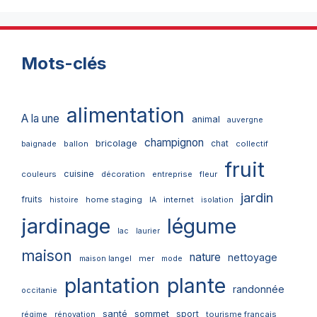
Mots-clés
alimentation
A la une
animal
auvergne
champignon
bricolage
chat
ballon
collectif
baignade
fruit
cuisine
couleurs
décoration
entreprise
fleur
jardin
fruits
home staging
internet
histoire
IA
isolation
jardinage
légume
lac
laurier
maison
nature
nettoyage
mer
maison langel
mode
plantation
plante
randonnée
occitanie
santé
sommet
sport
tourisme français
régime
rénovation