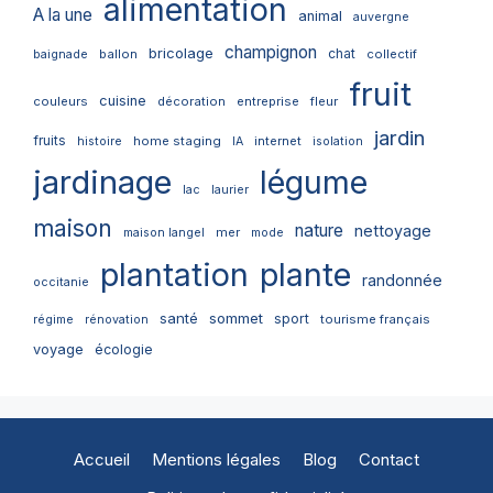
alimentation
A la une
animal
auvergne
champignon
bricolage
chat
ballon
collectif
baignade
fruit
cuisine
couleurs
décoration
entreprise
fleur
jardin
fruits
home staging
internet
histoire
IA
isolation
jardinage
légume
lac
laurier
maison
nature
nettoyage
mer
maison langel
mode
plantation
plante
randonnée
occitanie
santé
sommet
sport
tourisme français
régime
rénovation
voyage
écologie
Accueil
Mentions légales
Blog
Contact