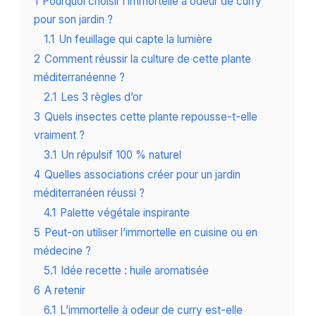
1
Pourquoi choisir l’immortelle à odeur de curry
pour son jardin ?
1.1
Un feuillage qui capte la lumière
2
Comment réussir la culture de cette plante
méditerranéenne ?
2.1
Les 3 règles d’or
3
Quels insectes cette plante repousse-t-elle
vraiment ?
3.1
Un répulsif 100 % naturel
4
Quelles associations créer pour un jardin
méditerranéen réussi ?
4.1
Palette végétale inspirante
5
Peut-on utiliser l’immortelle en cuisine ou en
médecine ?
5.1
Idée recette : huile aromatisée
6
A retenir
6.1
L’immortelle à odeur de curry est-elle