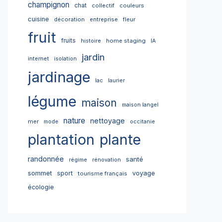
champignon
chat
collectif
couleurs
cuisine
décoration
entreprise
fleur
fruit
fruits
home staging
histoire
IA
jardin
internet
isolation
jardinage
lac
laurier
légume
maison
maison langel
nature
nettoyage
mer
mode
occitanie
plantation
plante
randonnée
santé
régime
rénovation
sommet
sport
voyage
tourisme français
écologie