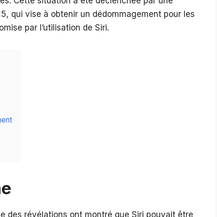
es. Cette situation a été déclenchée par une
25, qui vise à obtenir un dédommagement pour les
mise par l’utilisation de Siri.
ment
me
des révélations ont montré que Siri pouvait être