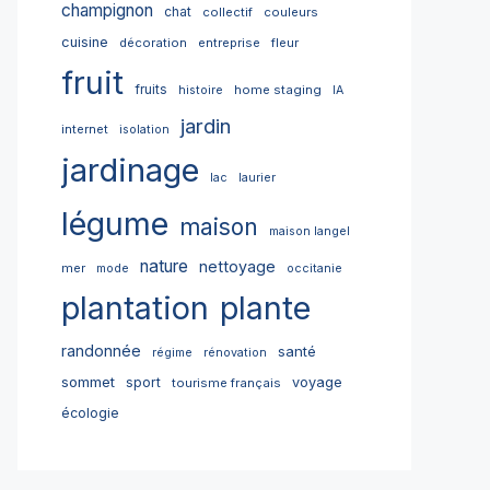
champignon
chat
collectif
couleurs
cuisine
décoration
entreprise
fleur
fruit
fruits
home staging
histoire
IA
jardin
internet
isolation
jardinage
lac
laurier
légume
maison
maison langel
nature
nettoyage
mer
mode
occitanie
plantation
plante
randonnée
santé
régime
rénovation
sommet
sport
voyage
tourisme français
écologie