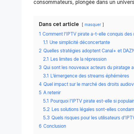
consommateurs, plongée dans un univers où
Dans cet article
masquer
1
Comment l’IPTV pirate a-t-elle conquis des mi
1.1
Une simplicité déconcertante
2
Quelles stratégies adoptent Canal+ et DAZN
2.1
Les limites de la répression
3
Qui sont les nouveaux acteurs du piratage a
3.1
L’émergence des streams éphémères
4
Quel impact sur le marché des droits audiov
5
A retenir
5.1
Pourquoi l’IPTV pirate est-elle si populai
5.2
Les solutions légales sont-elles conda
5.3
Quels risques pour les utilisateurs d’IPT
6
Conclusion