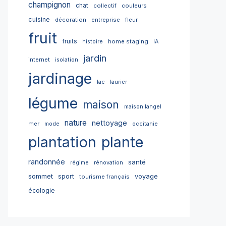
champignon
chat
collectif
couleurs
cuisine
décoration
entreprise
fleur
fruit
fruits
home staging
histoire
IA
jardin
internet
isolation
jardinage
lac
laurier
légume
maison
maison langel
nature
nettoyage
mer
mode
occitanie
plantation
plante
randonnée
santé
régime
rénovation
sommet
sport
voyage
tourisme français
écologie