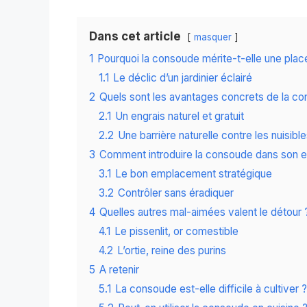
Dans cet article
masquer
1
Pourquoi la consoude mérite-t-elle une place
1.1
Le déclic d’un jardinier éclairé
2
Quels sont les avantages concrets de la c
2.1
Un engrais naturel et gratuit
2.2
Une barrière naturelle contre les nuisibl
3
Comment introduire la consoude dans son e
3.1
Le bon emplacement stratégique
3.2
Contrôler sans éradiquer
4
Quelles autres mal-aimées valent le détour 
4.1
Le pissenlit, or comestible
4.2
L’ortie, reine des purins
5
A retenir
5.1
La consoude est-elle difficile à cultiver ?