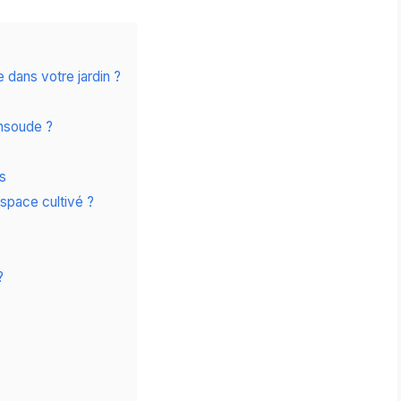
 dans votre jardin ?
onsoude ?
es
space cultivé ?
?