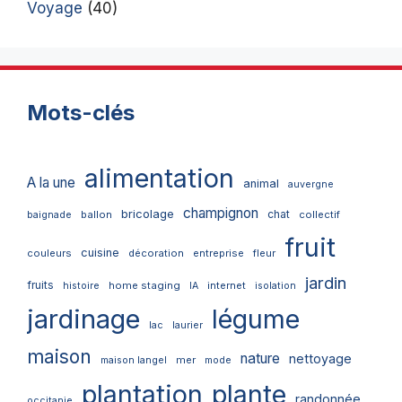
Voyage
(40)
Mots-clés
alimentation
A la une
animal
auvergne
champignon
bricolage
chat
ballon
collectif
baignade
fruit
cuisine
couleurs
décoration
entreprise
fleur
jardin
fruits
home staging
internet
histoire
IA
isolation
jardinage
légume
lac
laurier
maison
nature
nettoyage
mer
maison langel
mode
plantation
plante
randonnée
occitanie