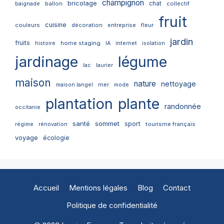
champignon
bricolage
chat
ballon
collectif
baignade
fruit
cuisine
couleurs
décoration
entreprise
fleur
jardin
fruits
home staging
internet
histoire
IA
isolation
jardinage
légume
lac
laurier
maison
nature
nettoyage
mer
maison langel
mode
plantation
plante
randonnée
occitanie
santé
sommet
sport
tourisme français
régime
rénovation
voyage
écologie
Accueil
Mentions légales
Blog
Contact
Politique de confidentialité