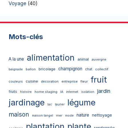
Voyage
(40)
Mots-clés
alimentation
A la une
animal
auvergne
champignon
bricolage
chat
ballon
collectif
baignade
fruit
cuisine
couleurs
décoration
entreprise
fleur
jardin
fruits
home staging
internet
histoire
IA
isolation
jardinage
légume
lac
laurier
maison
nature
nettoyage
mer
maison langel
mode
plantation
plante
randonnée