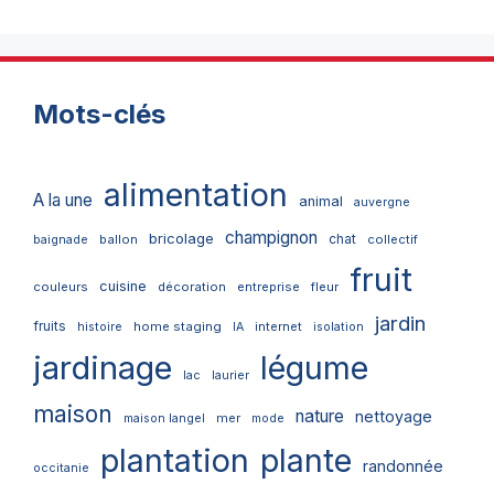
Mots-clés
alimentation
A la une
animal
auvergne
champignon
bricolage
chat
ballon
collectif
baignade
fruit
cuisine
couleurs
décoration
entreprise
fleur
jardin
fruits
home staging
internet
histoire
IA
isolation
jardinage
légume
lac
laurier
maison
nature
nettoyage
mer
maison langel
mode
plantation
plante
randonnée
occitanie