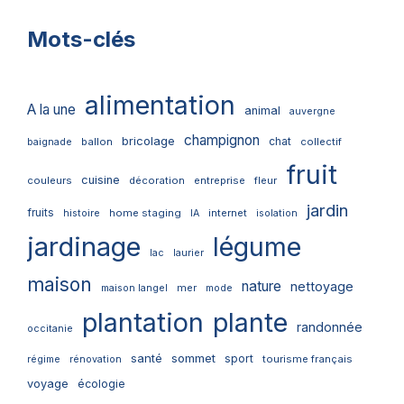
Mots-clés
alimentation
A la une
animal
auvergne
champignon
bricolage
chat
ballon
collectif
baignade
fruit
cuisine
couleurs
décoration
entreprise
fleur
jardin
fruits
home staging
internet
histoire
IA
isolation
jardinage
légume
lac
laurier
maison
nature
nettoyage
mer
maison langel
mode
plantation
plante
randonnée
occitanie
santé
sommet
sport
tourisme français
régime
rénovation
voyage
écologie