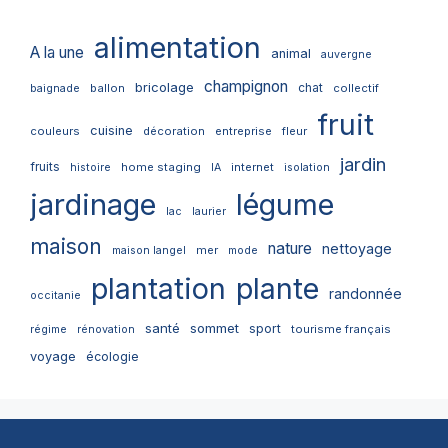
alimentation
A la une
animal
auvergne
champignon
bricolage
chat
ballon
collectif
baignade
fruit
cuisine
couleurs
décoration
entreprise
fleur
jardin
fruits
home staging
internet
histoire
IA
isolation
jardinage
légume
lac
laurier
maison
nature
nettoyage
mer
maison langel
mode
plantation
plante
randonnée
occitanie
santé
sommet
sport
tourisme français
régime
rénovation
voyage
écologie