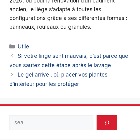
2020, ou pour la rénovation d’un bâtiment
ancien, le liège s’adapte à toutes les
configurations grâce à ses différentes formes :
panneaux, rouleaux ou granulés.
Catégories
Utile
Si votre linge sent mauvais, c’est parce que
vous sautez cette étape après le lavage
Le gel arrive : où placer vos plantes
d’intérieur pour les protéger
Rechercher