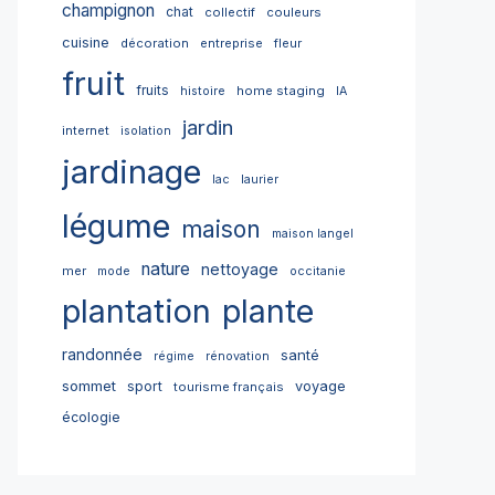
champignon
chat
collectif
couleurs
cuisine
décoration
entreprise
fleur
fruit
fruits
home staging
histoire
IA
jardin
internet
isolation
jardinage
lac
laurier
légume
maison
maison langel
nature
nettoyage
mer
mode
occitanie
plantation
plante
randonnée
santé
régime
rénovation
sommet
sport
voyage
tourisme français
écologie