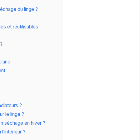
échage du linge ?
es et réutilisables
e
 ?
blanc
ent
adiateurs ?
 le linge ?
on séchage en hiver ?
l’intérieur ?