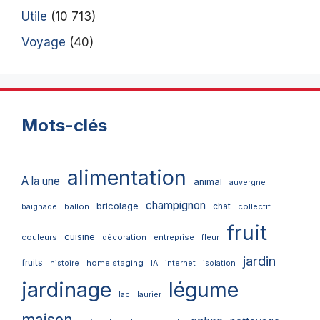
Utile
(10 713)
Voyage
(40)
Mots-clés
alimentation
A la une
animal
auvergne
champignon
bricolage
chat
ballon
collectif
baignade
fruit
cuisine
couleurs
décoration
entreprise
fleur
jardin
fruits
home staging
internet
histoire
IA
isolation
jardinage
légume
lac
laurier
maison