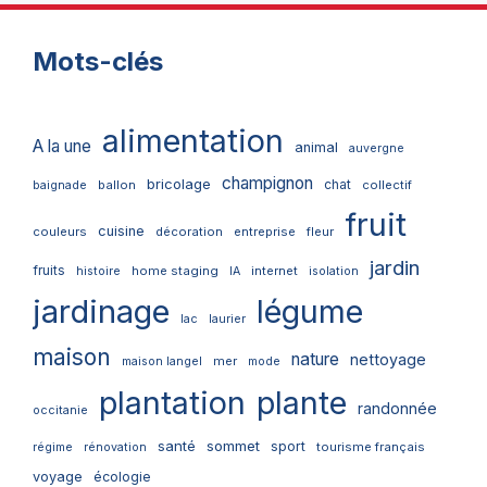
Mots-clés
alimentation
A la une
animal
auvergne
champignon
bricolage
chat
ballon
collectif
baignade
fruit
cuisine
couleurs
décoration
entreprise
fleur
jardin
fruits
home staging
internet
histoire
IA
isolation
jardinage
légume
lac
laurier
maison
nature
nettoyage
mer
maison langel
mode
plantation
plante
randonnée
occitanie
santé
sommet
sport
tourisme français
régime
rénovation
voyage
écologie