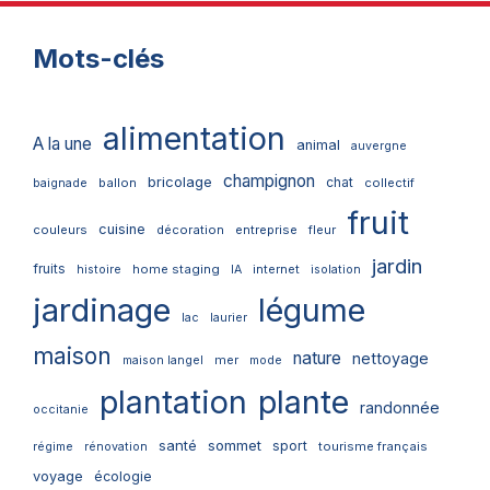
Mots-clés
alimentation
A la une
animal
auvergne
champignon
bricolage
chat
ballon
collectif
baignade
fruit
cuisine
couleurs
décoration
entreprise
fleur
jardin
fruits
home staging
internet
histoire
IA
isolation
jardinage
légume
lac
laurier
maison
nature
nettoyage
mer
maison langel
mode
plantation
plante
randonnée
occitanie
santé
sommet
sport
tourisme français
régime
rénovation
voyage
écologie