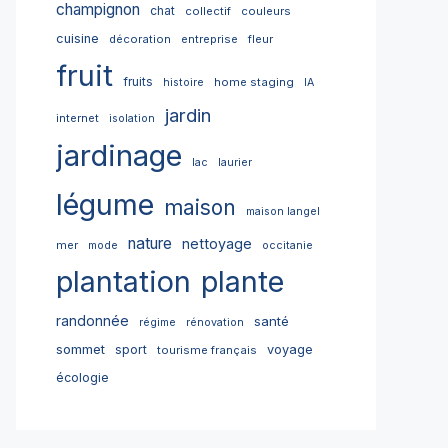
champignon
chat
collectif
couleurs
cuisine
décoration
entreprise
fleur
fruit
fruits
home staging
histoire
IA
jardin
internet
isolation
jardinage
lac
laurier
légume
maison
maison langel
nature
nettoyage
mer
mode
occitanie
plantation
plante
randonnée
santé
régime
rénovation
sommet
sport
voyage
tourisme français
écologie