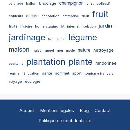
champignon
bricolage
chat
ballon
collectif
baignade
fruit
cuisine
couleurs
décoration
entreprise
fleur
jardin
fruits
home staging
internet
histoire
IA
isolation
jardinage
légume
lac
laurier
maison
nature
nettoyage
mer
maison langel
mode
plantation
plante
randonnée
occitanie
santé
sommet
sport
tourisme français
régime
rénovation
voyage
écologie
Accueil
Mentions légales
Blog
Contact
Politique de confidentialité