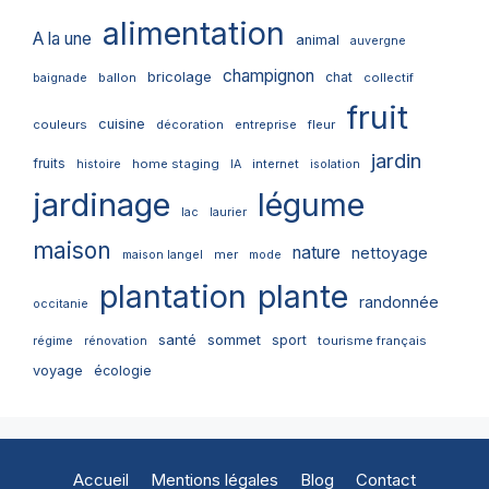
alimentation
A la une
animal
auvergne
champignon
bricolage
chat
ballon
collectif
baignade
fruit
cuisine
couleurs
décoration
entreprise
fleur
jardin
fruits
home staging
internet
histoire
IA
isolation
jardinage
légume
lac
laurier
maison
nature
nettoyage
mer
maison langel
mode
plantation
plante
randonnée
occitanie
santé
sommet
sport
tourisme français
régime
rénovation
voyage
écologie
Accueil
Mentions légales
Blog
Contact