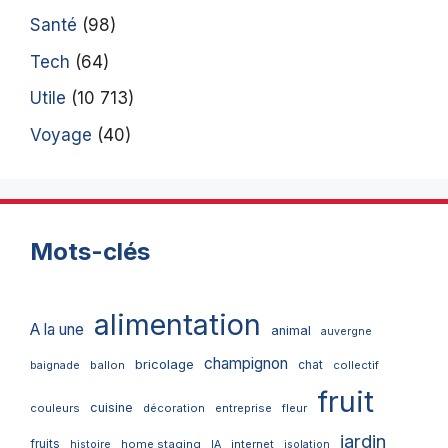
Santé
(98)
Tech
(64)
Utile
(10 713)
Voyage
(40)
Mots-clés
alimentation
A la une
animal
auvergne
champignon
bricolage
chat
ballon
collectif
baignade
fruit
cuisine
couleurs
décoration
entreprise
fleur
jardin
fruits
home staging
internet
histoire
IA
isolation