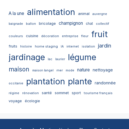
alimentation
A la une
animal
auvergne
champignon
bricolage
chat
ballon
collectif
baignade
fruit
cuisine
couleurs
décoration
entreprise
fleur
jardin
fruits
home staging
internet
histoire
IA
isolation
jardinage
légume
lac
laurier
maison
nature
nettoyage
mer
maison langel
mode
plantation
plante
randonnée
occitanie
santé
sommet
sport
tourisme français
régime
rénovation
voyage
écologie