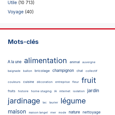
Utile
(10 713)
Voyage
(40)
Mots-clés
alimentation
A la une
animal
auvergne
champignon
bricolage
chat
ballon
collectif
baignade
fruit
cuisine
couleurs
décoration
entreprise
fleur
jardin
fruits
home staging
internet
histoire
IA
isolation
jardinage
légume
lac
laurier
maison
nature
nettoyage
mer
maison langel
mode