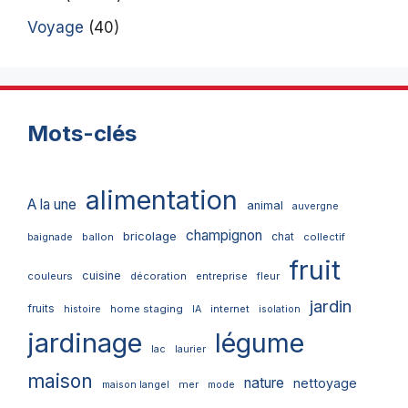
Voyage
(40)
Mots-clés
alimentation
A la une
animal
auvergne
champignon
bricolage
chat
ballon
collectif
baignade
fruit
cuisine
couleurs
décoration
entreprise
fleur
jardin
fruits
home staging
internet
histoire
IA
isolation
jardinage
légume
lac
laurier
maison
nature
nettoyage
mer
maison langel
mode