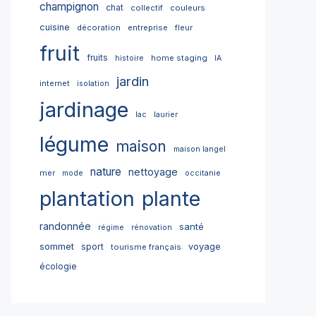
champignon
chat
collectif
couleurs
cuisine
décoration
entreprise
fleur
fruit
fruits
home staging
histoire
IA
jardin
internet
isolation
jardinage
lac
laurier
légume
maison
maison langel
nature
nettoyage
mer
mode
occitanie
plantation
plante
randonnée
santé
régime
rénovation
sommet
sport
voyage
tourisme français
écologie