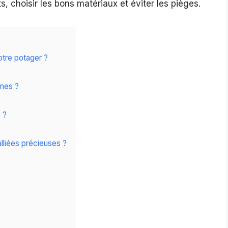
 choisir les bons matériaux et éviter les pièges.
otre potager ?
umes ?
 ?
alliées précieuses ?