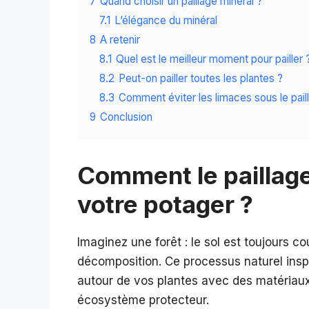
7
Quand choisir un paillage minéral ?
7.1
L’élégance du minéral
8
A retenir
8.1
Quel est le meilleur moment pour pailler 
8.2
Peut-on pailler toutes les plantes ?
8.3
Comment éviter les limaces sous le paill
9
Conclusion
Comment le paillage
votre potager ?
Imaginez une forêt : le sol est toujours co
décomposition. Ce processus naturel inspi
autour de vos plantes avec des matériau
écosystème protecteur.