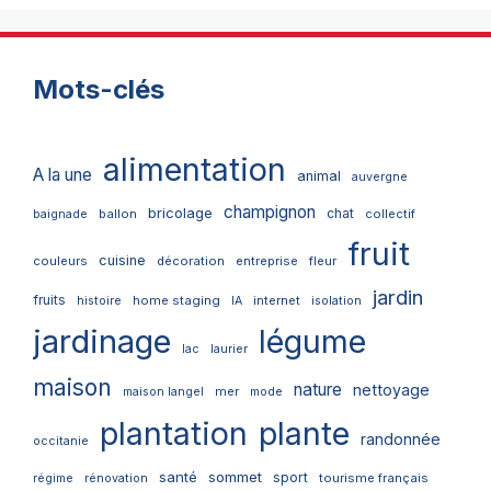
Mots-clés
alimentation
A la une
animal
auvergne
champignon
bricolage
chat
ballon
collectif
baignade
fruit
cuisine
couleurs
décoration
entreprise
fleur
jardin
fruits
home staging
internet
histoire
IA
isolation
jardinage
légume
lac
laurier
maison
nature
nettoyage
mer
maison langel
mode
plantation
plante
randonnée
occitanie
santé
sommet
sport
tourisme français
régime
rénovation