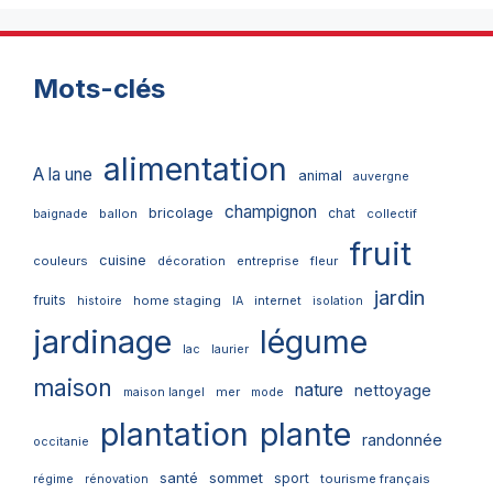
Mots-clés
alimentation
A la une
animal
auvergne
champignon
bricolage
chat
ballon
collectif
baignade
fruit
cuisine
couleurs
décoration
entreprise
fleur
jardin
fruits
home staging
internet
histoire
IA
isolation
jardinage
légume
lac
laurier
maison
nature
nettoyage
mer
maison langel
mode
plantation
plante
randonnée
occitanie
santé
sommet
sport
tourisme français
régime
rénovation