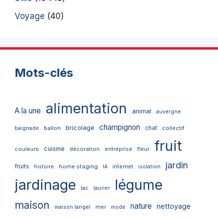
Voyage
(40)
Mots-clés
alimentation
A la une
animal
auvergne
champignon
bricolage
chat
ballon
collectif
baignade
fruit
cuisine
couleurs
décoration
entreprise
fleur
jardin
fruits
home staging
internet
histoire
IA
isolation
jardinage
légume
lac
laurier
maison
nature
nettoyage
mer
maison langel
mode