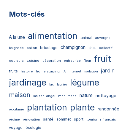
Mots-clés
alimentation
A la une
animal
auvergne
champignon
bricolage
chat
ballon
collectif
baignade
fruit
cuisine
couleurs
décoration
entreprise
fleur
jardin
fruits
home staging
internet
histoire
IA
isolation
jardinage
légume
lac
laurier
maison
nature
nettoyage
mer
maison langel
mode
plantation
plante
randonnée
occitanie
santé
sommet
sport
tourisme français
régime
rénovation
voyage
écologie