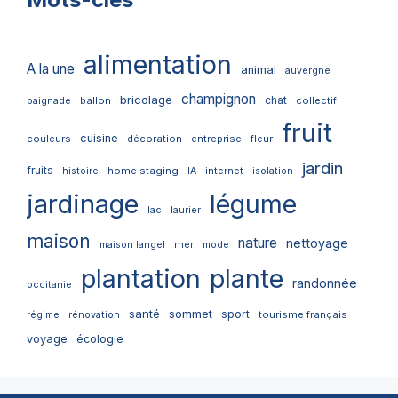
alimentation
A la une
animal
auvergne
champignon
bricolage
chat
ballon
collectif
baignade
fruit
cuisine
couleurs
décoration
entreprise
fleur
jardin
fruits
home staging
internet
histoire
IA
isolation
jardinage
légume
lac
laurier
maison
nature
nettoyage
mer
maison langel
mode
plantation
plante
randonnée
occitanie
santé
sommet
sport
tourisme français
régime
rénovation
voyage
écologie