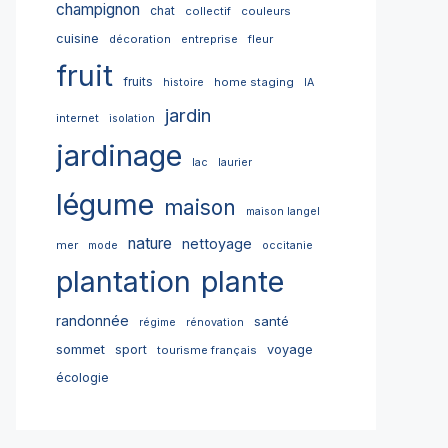
champignon
chat
collectif
couleurs
cuisine
décoration
entreprise
fleur
fruit
fruits
home staging
histoire
IA
jardin
internet
isolation
jardinage
lac
laurier
légume
maison
maison langel
nature
nettoyage
mer
mode
occitanie
plantation
plante
randonnée
santé
régime
rénovation
sommet
sport
voyage
tourisme français
écologie