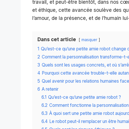
travail, et peut-être bientôt, dans nos cœ
et éthique, cette avancée soulève des q
l’amour, de la présence, et de l’humain l
Dans cet article
masquer
1
Qu’est-ce qu’une petite amie robot change da
2
Comment la personnalisation transforme-t-e
3
Quels sont les usages concrets, et où s’arrêt
4
Pourquoi cette avancée trouble-t-elle autan
5
Quel avenir pour les relations humaines face
6
A retenir
6.1
Qu’est-ce qu’une petite amie robot ?
6.2
Comment fonctionne la personnalisation
6.3
À quoi sert une petite amie robot aujourd
6.4
Le robot peut-il remplacer un être humai