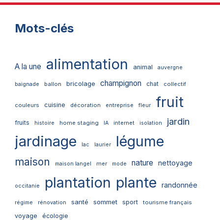
Mots-clés
alimentation
A la une
animal
auvergne
champignon
bricolage
chat
ballon
collectif
baignade
fruit
cuisine
couleurs
décoration
entreprise
fleur
jardin
fruits
home staging
internet
histoire
IA
isolation
jardinage
légume
lac
laurier
maison
nature
nettoyage
mer
maison langel
mode
plantation
plante
randonnée
occitanie
santé
sommet
sport
tourisme français
régime
rénovation
voyage
écologie