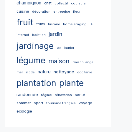
champignon
chat
collectif
couleurs
cuisine
décoration
entreprise
fleur
fruit
fruits
home staging
histoire
IA
jardin
internet
isolation
jardinage
lac
laurier
légume
maison
maison langel
nature
nettoyage
mer
mode
occitanie
plantation
plante
randonnée
santé
régime
rénovation
sommet
sport
voyage
tourisme français
écologie