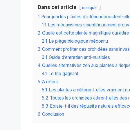
Dans cet article
masquer
1
Pourquoi les plantes d’intérieur boostent-ell
1.1
Les mécanismes scientifiquement prouv
2
Quelle est cette plante magnifique qui attir
2.1
Le piège biologique méconnu
3
Comment profiter des orchidées sans invas
3.1
Guide d’entretien anti-nuisibles
4
Quelles alternatives zen aux plantes à risqu
4.1
Le trio gagnant
5
A retenir
5.1
Les plantes améliorent-elles vraiment no
5.2
Toutes les orchidées attirent-elles des
5.3
Existe-t-il des répulsifs naturels efficac
6
Conclusion