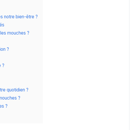
es notre bien-être ?
és
e les mouches ?
ion ?
e ?
tre quotidien ?
 mouches ?
es ?