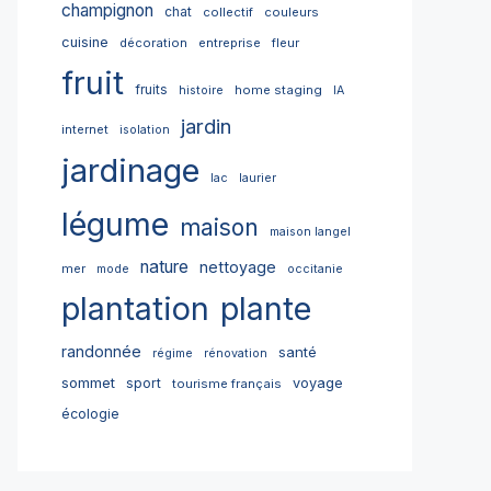
champignon
chat
collectif
couleurs
cuisine
décoration
entreprise
fleur
fruit
fruits
home staging
histoire
IA
jardin
internet
isolation
jardinage
lac
laurier
légume
maison
maison langel
nature
nettoyage
mer
mode
occitanie
plantation
plante
randonnée
santé
régime
rénovation
sommet
sport
voyage
tourisme français
écologie