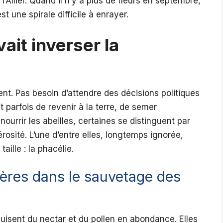
’Allier. Quand il n’y a plus de fleurs en septembre,
st une spirale difficile à enrayer.
ait inverser la
ent. Pas besoin d’attendre des décisions politiques
t parfois de revenir à la terre, de semer
ourrir les abeilles, certaines se distinguent par
nérosité. L’une d’entre elles, longtemps ignorée,
ille : la phacélie.
ifères dans le sauvetage des
duisent du nectar et du pollen en abondance. Elles