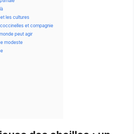
optimale
là
t les cultures
s, coccinelles et compagnie
e monde peut agir
me modeste
ge