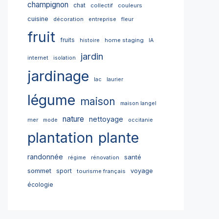
champignon
chat
collectif
couleurs
cuisine
décoration
entreprise
fleur
fruit
fruits
home staging
histoire
IA
jardin
internet
isolation
jardinage
lac
laurier
légume
maison
maison langel
nature
nettoyage
mer
mode
occitanie
plantation
plante
randonnée
santé
régime
rénovation
sommet
sport
voyage
tourisme français
écologie