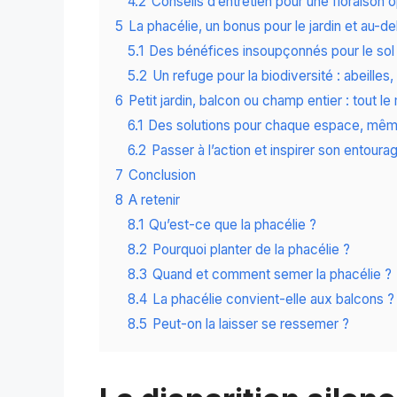
4.2
Conseils d’entretien pour une floraison 
5
La phacélie, un bonus pour le jardin et au-de
5.1
Des bénéfices insoupçonnés pour le sol e
5.2
Un refuge pour la biodiversité : abeille
6
Petit jardin, balcon ou champ entier : tout l
6.1
Des solutions pour chaque espace, mê
6.2
Passer à l’action et inspirer son entoura
7
Conclusion
8
A retenir
8.1
Qu’est-ce que la phacélie ?
8.2
Pourquoi planter de la phacélie ?
8.3
Quand et comment semer la phacélie ?
8.4
La phacélie convient-elle aux balcons ?
8.5
Peut-on la laisser se ressemer ?