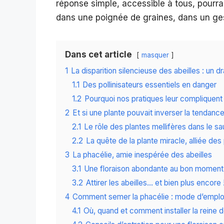
réponse simple, accessible à tous, pourrait
dans une poignée de graines, dans un gest
Dans cet article
masquer
1
La disparition silencieuse des abeilles : un
1.1
Des pollinisateurs essentiels en danger
1.2
Pourquoi nos pratiques leur compliquent 
2
Et si une plante pouvait inverser la tendance
2.1
Le rôle des plantes mellifères dans le s
2.2
La quête de la plante miracle, alliée des 
3
La phacélie, amie inespérée des abeilles
3.1
Une floraison abondante au bon moment
3.2
Attirer les abeilles… et bien plus encore 
4
Comment semer la phacélie : mode d’emploi
4.1
Où, quand et comment installer la reine d