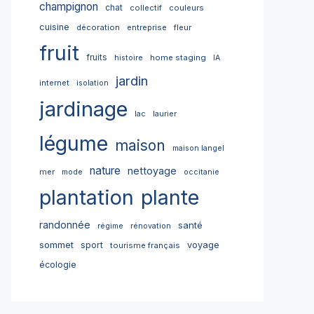
champignon
chat
collectif
couleurs
cuisine
décoration
entreprise
fleur
fruit
fruits
home staging
histoire
IA
jardin
internet
isolation
jardinage
lac
laurier
légume
maison
maison langel
nature
nettoyage
mer
mode
occitanie
plantation
plante
randonnée
santé
régime
rénovation
sommet
sport
voyage
tourisme français
écologie