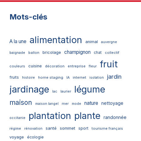
Mots-clés
alimentation
A la une
animal
auvergne
champignon
bricolage
chat
ballon
collectif
baignade
fruit
cuisine
couleurs
décoration
entreprise
fleur
jardin
fruits
home staging
internet
histoire
IA
isolation
jardinage
légume
lac
laurier
maison
nature
nettoyage
mer
maison langel
mode
plantation
plante
randonnée
occitanie
santé
sommet
sport
tourisme français
régime
rénovation
voyage
écologie