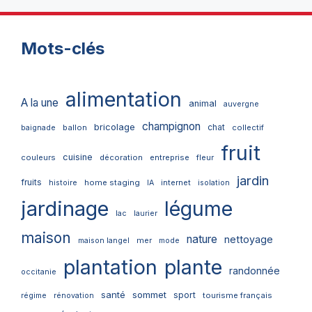
Mots-clés
alimentation
A la une
animal
auvergne
champignon
bricolage
chat
ballon
collectif
baignade
fruit
cuisine
couleurs
décoration
entreprise
fleur
jardin
fruits
home staging
internet
histoire
IA
isolation
jardinage
légume
lac
laurier
maison
nature
nettoyage
mer
maison langel
mode
plantation
plante
randonnée
occitanie
santé
sommet
sport
tourisme français
régime
rénovation