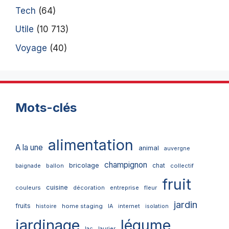
Tech
(64)
Utile
(10 713)
Voyage
(40)
Mots-clés
alimentation
A la une
animal
auvergne
champignon
bricolage
chat
ballon
collectif
baignade
fruit
cuisine
couleurs
décoration
entreprise
fleur
jardin
fruits
home staging
internet
histoire
IA
isolation
jardinage
légume
lac
laurier