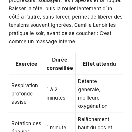
progressifs, soulagent les trapèzes et la nuque.
Baisser la tête, puis la rouler lentement d’un
côté à l’autre, sans forcer, permet de libérer des
tensions souvent ignorées. Camille Lenoir les
pratique le soir, avant de se coucher : C’est
comme un massage interne.
Durée
Exercice
Effet attendu
conseillée
Détente
Respiration
1 à 2
générale,
profonde
minutes
meilleure
assise
oxygénation
Relâchement
Rotation des
1 minute
haut du dos et
épaules