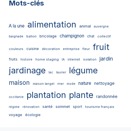
Mots-clés
alimentation
A la une
animal
auvergne
champignon
bricolage
chat
ballon
collectif
baignade
fruit
cuisine
couleurs
décoration
entreprise
fleur
jardin
fruits
home staging
internet
histoire
IA
isolation
jardinage
légume
lac
laurier
maison
nature
nettoyage
mer
maison langel
mode
plantation
plante
randonnée
occitanie
santé
sommet
sport
tourisme français
régime
rénovation
voyage
écologie