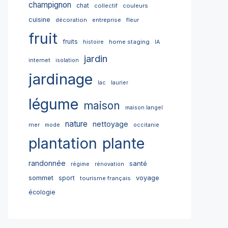
champignon
chat
collectif
couleurs
cuisine
décoration
entreprise
fleur
fruit
fruits
home staging
histoire
IA
jardin
internet
isolation
jardinage
lac
laurier
légume
maison
maison langel
nature
nettoyage
mer
mode
occitanie
plantation
plante
randonnée
santé
régime
rénovation
sommet
sport
voyage
tourisme français
écologie