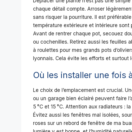
Déplacer une plante n’est pas une simple 
chaque détail compte. Arroser légèrement
sans risquer la pourriture. Il est préférab
température extérieure et intérieure sont
Avant de rentrer chaque pot, secouez dou
ou cochenilles. Retirez aussi les feuilles 
à roulettes pour mes grands pots d’olivie
lyonnais. Cela évite les efforts et surtout 
Où les installer une fois à
Le choix de l’emplacement est crucial. Un
ou un garage bien éclairé peuvent faire l’a
5 °C et 15 °C. Attention aux radiateurs : la
Évitez aussi les fenêtres mal isolées, sourc
roses sur un rebord de fenêtre de ma buan
lumière y est bonne, et l’humidité naturell