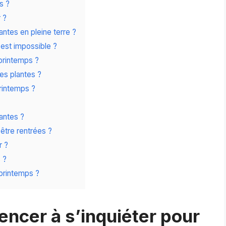
s ?
 ?
ntes en pleine terre ?
est impossible ?
printemps ?
les plantes ?
rintemps ?
antes ?
être rentrées ?
r ?
 ?
printemps ?
ncer à s’inquiéter pour