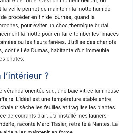
affaire de force. C’est un moment délicat, où
 la veille permet de maintenir la motte humide
le de procéder en fin de journée, quand la
 proches, pour éviter un choc thermique brutal.
cement la motte pour en faire tomber les limaces
abîmées ou les fleurs fanées. J’utilise des chariots
rs, confie Léa Dumas, habitante d’un immeuble
les chutes.
 l’intérieur ?
e véranda orientée sud, une baie vitrée lumineuse
ffaire. L’idéal est une température stable entre
 chaleur sèche les feuilles et fragilise les plantes.
e de courants d’air. J’ai installé mes lauriers-
derie, raconte Marc Tissier, retraité à Nantes. La
e aide à les maintenir en forme.