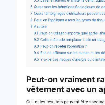
5.3
Laver à l’envers et limiter la centrifugati
6
Quels sont les bénéfices écologiques de c
7
Quels témoignages d’utilisateurs peuvent co
8
Peut-on l’appliquer à tous les types de tissu
9
A retenir
9.1
Peut-on utiliser n’importe quel après-sh
9.2
Cette méthode remplace-t-elle un lava
9.3
Peut-on répéter l’opération ?
9.4
Est-ce efficace sur les taches ou les dé
9.5
Y a-t-il des risques d’allergie ou d’irritat
Peut-on vraiment ra
vêtement avec un a
Oui, et les résultats peuvent être spectacu