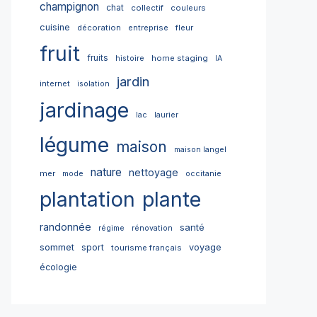
champignon
chat
collectif
couleurs
cuisine
décoration
entreprise
fleur
fruit
fruits
home staging
histoire
IA
jardin
internet
isolation
jardinage
lac
laurier
légume
maison
maison langel
nature
nettoyage
mer
mode
occitanie
plantation
plante
randonnée
santé
régime
rénovation
sommet
sport
voyage
tourisme français
écologie